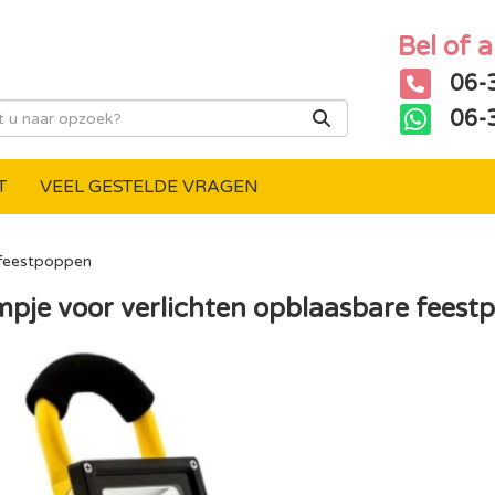
Bel of 
06-
06-
T
VEEL GESTELDE VRAGEN
 feestpoppen
mpje voor verlichten opblaasbare fees