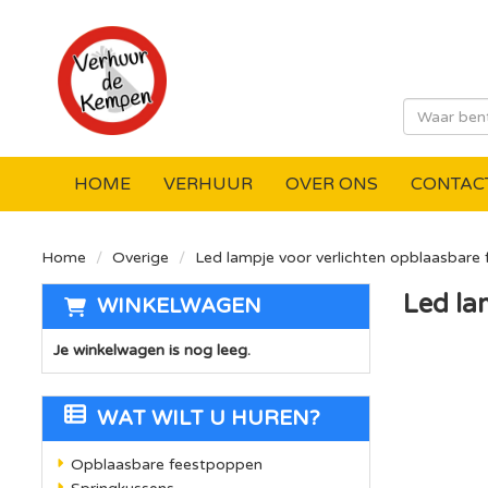
HOME
VERHUUR
OVER ONS
CONTAC
Home
Overige
Led lampje voor verlichten opblaasbare
Led la
WINKELWAGEN
Je winkelwagen is nog leeg.
WAT WILT U HUREN?
Opblaasbare feestpoppen