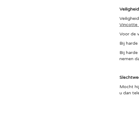
Veiligheid
Veilighei
Vincotte
Voor de v
Bij harde
Bij harde
nemen da
Slechtwee
Mocht hij
u dan te