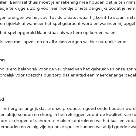
 tillen. Eenmaal thuis moet je er rekening mee houden dat je ten m
dje te krijgen. Zorg voor een hondje of iets dergelijks zodat je hem ku
gen brengen we het spel tot de plaatst waar hij komt te staan, mits
een tijdvlak af wanneer het spel gebracht word en wanneer hij opg
het spel opgerold klaar staat als we hem op komen halen.
kiezen met opzetten en afbreken zorgen wij hier natuurlijk voor.
ing
ng is erg belangrijk voor de veiligheid van het gebruik van onze spr
rdelijk voor toezicht dus zorg dat er altijd een meerderjarige begele
ud
n het erg belangrijk dat al onze producten goed onderhouden worde
n altijd schoon en droog in het rek liggen zodat de kwaliteit van he
om te drogen of schoon te maken controleren we het kussen zodat het
rhouden en zuinig zijn op onze spullen kunnen we altijd goede kwali