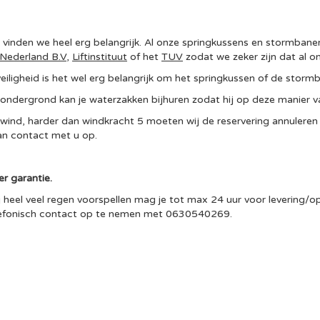
d vinden we heel erg belangrijk. Al onze springkussens en stormbane
 Nederland B.V
,
Liftinstituut
of het
TUV
zodat we zeker zijn dat al on
eiligheid is het wel erg belangrijk om het springkussen of de storm
 ondergrond kan je waterzakken bijhuren zodat hij op deze manier 
 wind, harder dan windkracht 5 moeten wij de reservering annuleren
n contact met u op.
r garantie.
 heel veel regen voorspellen mag je tot max 24 uur voor levering/op
lefonisch contact op te nemen met 0630540269.