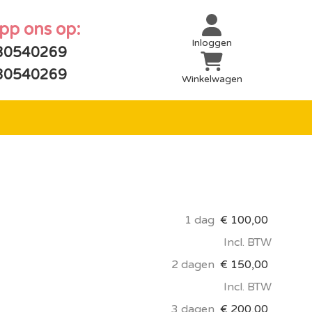
app ons op:
Inloggen
30540269
30540269
Winkelwagen
1 dag
€
100,00
Incl. BTW
2 dagen
€
150,00
Incl. BTW
3 dagen
€
200,00