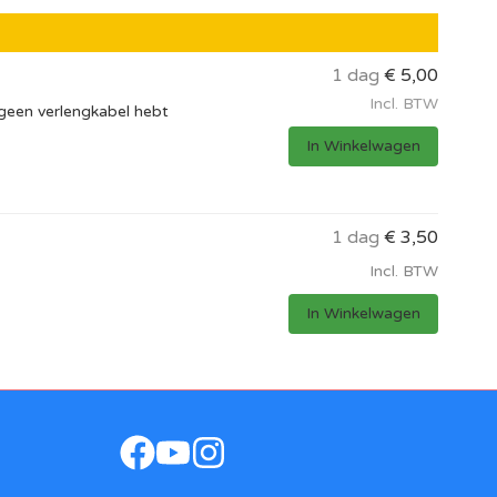
1 dag
€
5,00
Incl. BTW
 geen verlengkabel hebt
In Winkelwagen
1 dag
€
3,50
Incl. BTW
In Winkelwagen
facebook
youtube
instagram