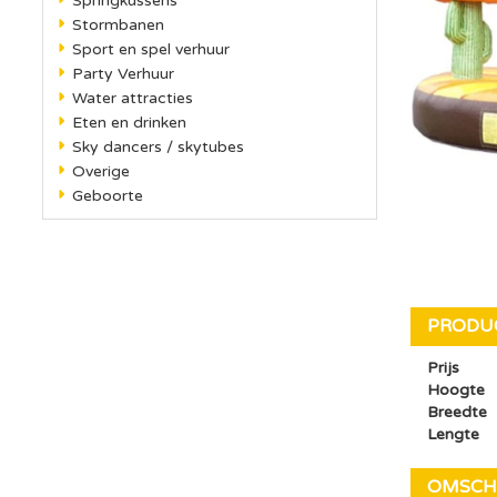
Springkussens
Stormbanen
Sport en spel verhuur
Party Verhuur
Water attracties
Eten en drinken
Sky dancers / skytubes
Overige
Geboorte
PRODU
Prijs
Hoogte
Breedte
Lengte
OMSCH