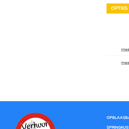
OPTIES
mee
mee
OPBLAASB
SPRINGKUS