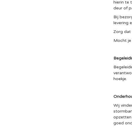
hierin te
deur of pa
Bij bezor
levering 
Zorg dat 
Mocht je 
Begeleid
Begeleidi
verantwoo
hoekje.
Onderho
Wij vinde
stormbane
opzetten 
goed onde