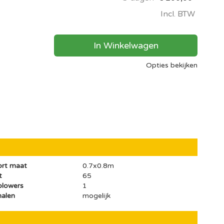
Incl. BTW
In Winkelwagen
Opties bekijken
ort maat
0.7x0.8m
t
65
blowers
1
halen
mogelijk