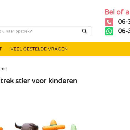
Bel of 
06-
06-
T
VEEL GESTELDE VRAGEN
eren
trek stier voor kinderen