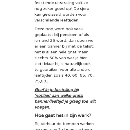
feestende uitstraling valt ze
nog zeker goed op! De sjerp
kan gewisseld worden voor
verschillende leeftijden.
Deze pop word ook vaak
geplaatst bij pensioen of als
iemand 25 word, dan doen we
er een banner bij met de tekst:
het is al een hele griet maar
slechts 50% van wat je hier
ziet! Maar hij is natuurlijk ook
te gebruiken voor alle andere
leeftijden zoals 40, 60, 65, 70,
75,80...
Geef in je bestelling bij
'notities' aan welke gratis
banner/leeftijd je graag toe wilt
voegen.
Hoe gaat het in zijn werk?
Bij Verhuur de Kempen werken
we met een 3 dagen systeem.