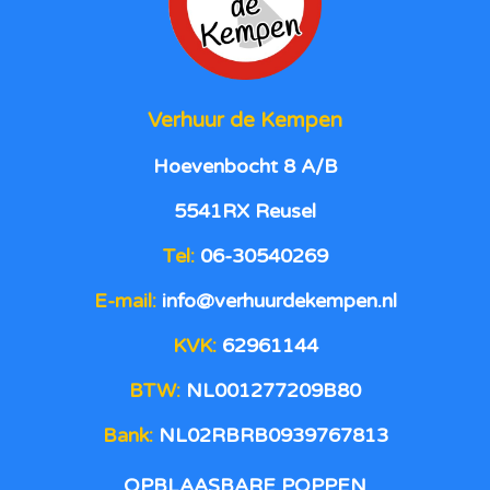
Verhuur de Kempen
Hoevenbocht 8 A/B
5541RX Reusel
Tel:
06-30540269
E-mail:
info@verhuurdekempen.nl
KVK:
62961144
BTW:
NL001277209B80
Bank:
NL02RBRB0939767813
OPBLAASBARE POPPEN