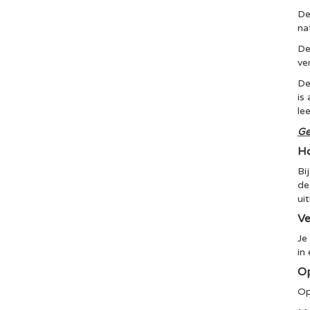
De
na
De
ve
De
is
le
Ge
Ho
Bi
de
ui
Ve
Je
in
Op
Op