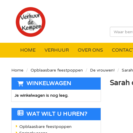
HOME
VERHUUR
OVER ONS
CONTAC
Home
Opblaasbare feestpoppen
De vrouwen!
Sarah
Sarah 
WINKELWAGEN
Je winkelwagen is nog leeg.
WAT WILT U HUREN?
Opblaasbare feestpoppen