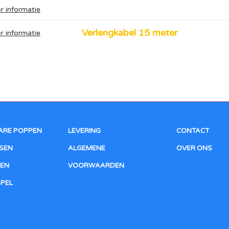
r informatie
Verlengkabel 15 meter
r informatie
ARE POPPEN
LEVERING
CONTACT
SEN
ALGEMENE
OVER ONS
EN
VOORWAARDEN
SPEL