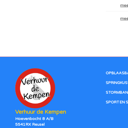
mee
mee
OPBLAASB
SPRINGKUS
STORMBAN
SPORT EN 
Verhuur de Kempen
Hoevenbocht 8 A/B
5541RX Reusel