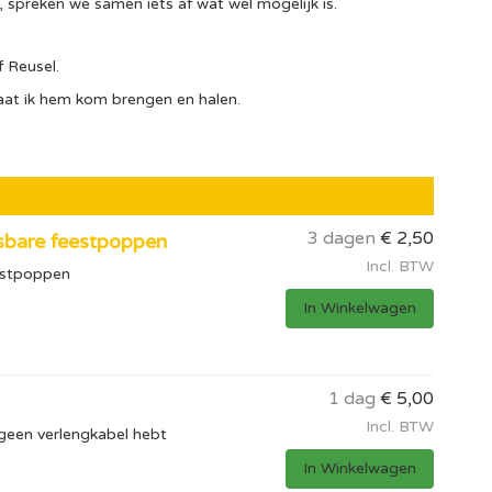
spreken we samen iets af wat wel mogelijk is.
f Reusel.
aat ik hem kom brengen en halen.
3 dagen
€
2,50
asbare feestpoppen
Incl. BTW
eestpoppen
In Winkelwagen
1 dag
€
5,00
Incl. BTW
 geen verlengkabel hebt
In Winkelwagen