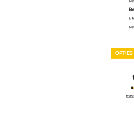
Mo
Be
Be
Mo
OPTIES
mee