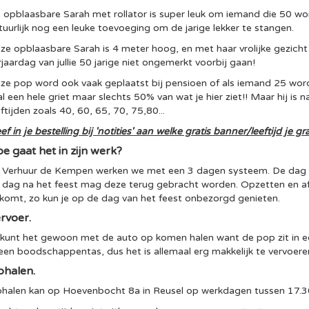
 opblaasbare Sarah met rollator is super leuk om iemand die 50 word.
tuurlijk nog een leuke toevoeging om de jarige lekker te stangen.
ze opblaasbare Sarah is 4 meter hoog, en met haar vrolijke gezicht e
rjaardag van jullie 50 jarige niet ongemerkt voorbij gaan!
ze pop word ook vaak geplaatst bij pensioen of als iemand 25 word
 al een hele griet maar slechts 50% van wat je hier ziet!! Maar hij is 
eftijden zoals 40, 60, 65, 70, 75,80...
ef in je bestelling bij 'notities' aan welke gratis banner/leeftijd je g
e gaat het in zijn werk?
j Verhuur de Kempen werken we met een 3 dagen systeem. De dag
 dag na het feest mag deze terug gebracht worden. Opzetten en af
tkomt, zo kun je op de dag van het feest onbezorgd genieten.
rvoer.
 kunt het gewoon met de auto op komen halen want de pop zit in ee
 een boodschappentas, dus het is allemaal erg makkelijk te vervoere
halen.
halen kan op Hoevenbocht 8a in Reusel op werkdagen tussen 17.30 e