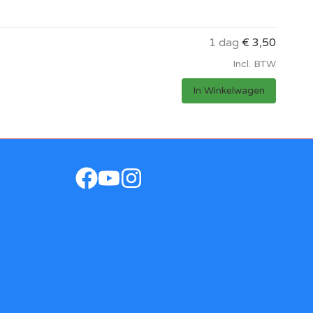
1 dag
€
3,50
Incl. BTW
In Winkelwagen
facebook
youtube
instagram