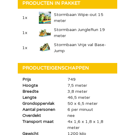
PRODUCTEN IN PAKKET
Stormbaan Wipe-out 15
1x
meter
Stormbaan JungleRun 19
1x
meter
Stormbaan Vrije val Base-
1x
Jump
PRODUCTEIGENSCHAPPEN
Prijs
749
Hoogte
7,5 meter
Breedte
3,8 meter
Lengte
46,5 meter
Grondoppervlak
50 x 6,5 meter
Aantal personen
6 per minuut
Overdekt
nee
Transport maat
4x 1,6 x 1,8 x 1,8
meter
Gewicht
1200 kilo